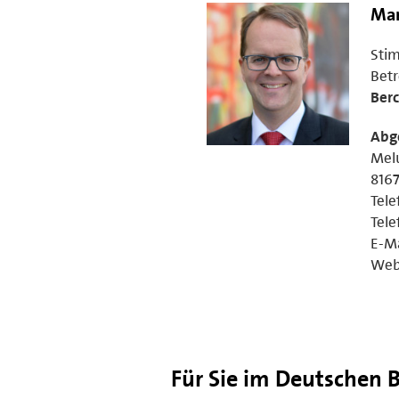
Mar
Sti
Betr
Berc
Abg
Melu
816
Tele
Tele
E-Ma
Web
Für Sie im Deutschen 