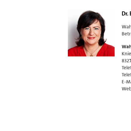
Dr.
Wahl
Betr
Wah
Knie
8327
Tele
Tele
E-Ma
Web