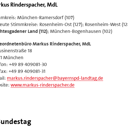
kus Rinderspacher, MdL
mmkreis: München-Ramersdorf (107)
eute Stimmkreise: Rosenheim-Ost (127); Rosenheim-West (12
htesgadener Land (112)
; München-Bogenhausen (102)
eordnetenbüro Markus Rinderspacher, MdL
sinenstraße 18
71 München
fon: +49 89 409081-30
fax: +49 89 409081-31
il:
markus.rinderspacher@bayernspd-landtag.de
site:
www.markus-rinderspacher.de
Bundestag