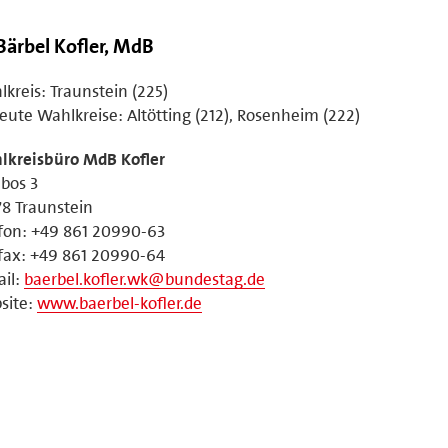
 Bärbel Kofler, MdB
kreis: Traunstein (225)
eute Wahlkreise: Altötting (212), Rosenheim (222)
lkreisbüro MdB Kofler
bos 3
8 Traunstein
fon: +49 861 20990-63
fax: +49 861 20990-64
il:
baerbel.kofler.wk@bundestag.de
site:
www.baerbel-kofler.de